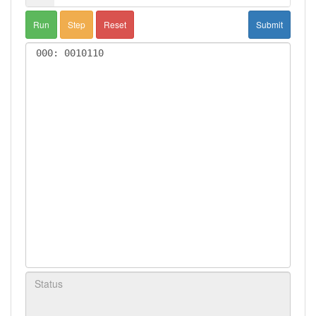
Run
Step
Reset
Submit