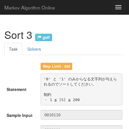
M
A
O
arkov
lgorithm
nline
Sort 3
golf
Task
Solvers
Step Limit : 420
'0' と '1' のみからなる文字列が与えら
れるのでソートしてください。

Statement
制約

・ 1 ≦ |S| ≦ 200
Sample Input