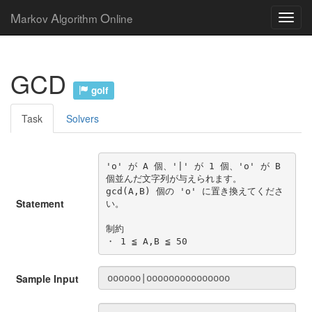
M
A
O
arkov
lgorithm
nline
GCD
golf
Task
Solvers
'o' が A 個、'|' が 1 個、'o' が B 
個並んだ文字列が与えられます。

gcd(A,B) 個の 'o' に置き換えてくださ
Statement
い。

制約

・ 1 ≦ A,B ≦ 50
Sample Input