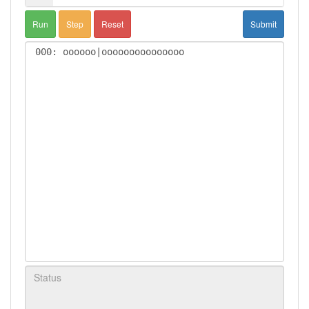
Run
Step
Reset
Submit